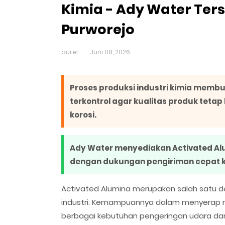
Kimia - Ady Water Ter
Purworejo
aurel
Juni 08, 2026
Proses produksi industri kimia mem
terkontrol agar kualitas produk tetap 
korosi.
Ady Water menyediakan Activated Alum
dengan dukungan pengiriman cepat ke 
Activated Alumina merupakan salah satu de
industri. Kemampuannya dalam menyerap mo
berbagai kebutuhan pengeringan udara da