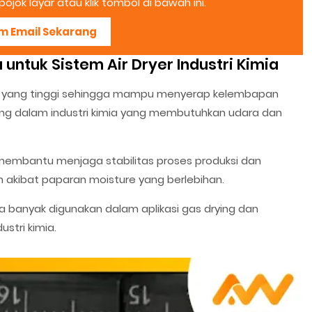
ojok layar atau klik tombol di bawah ini.
im Email Sekarang
untuk Sistem Air Dryer Industri Kimia
an yang tinggi sehingga mampu menyerap kelembapan
enting dalam industri kimia yang membutuhkan udara dan
embantu menjaga stabilitas proses produksi dan
n akibat paparan moisture yang berlebihan.
uga banyak digunakan dalam aplikasi gas drying dan
stri kimia.