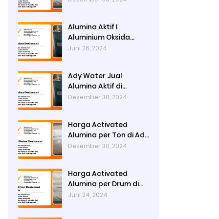
Alumina Aktif I
Aluminium Oksida
Berpori Tinggi untuk
Juni 26, 2024
Adsorpsi Maksimal
Ady Water Jual
Alumina Aktif di
Bandung
Desember 30, 2024
Harga Activated
Alumina per Ton di Ady
Water
Desember 30, 2024
Harga Activated
Alumina per Drum di
Ady Water
Juni 24, 2024