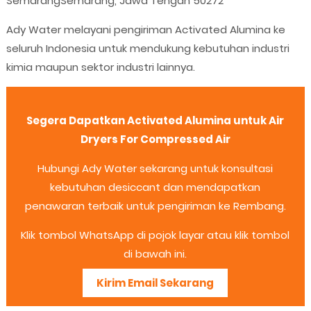
Semarang
Semarang, Jawa Tengah 50272
Ady Water melayani pengiriman Activated Alumina ke
seluruh Indonesia untuk mendukung kebutuhan industri
kimia maupun sektor industri lainnya.
Segera Dapatkan Activated Alumina untuk Air
Dryers For Compressed Air
Hubungi Ady Water sekarang untuk konsultasi
kebutuhan desiccant dan mendapatkan
penawaran terbaik untuk pengiriman ke Rembang.
Klik tombol WhatsApp di pojok layar atau klik tombol
di bawah ini.
Kirim Email Sekarang