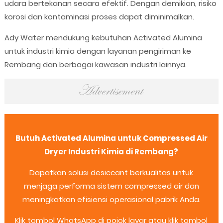
udara bertekanan secara efektif. Dengan demikian, risiko
korosi dan kontaminasi proses dapat diminimalkan.
Ady Water mendukung kebutuhan Activated Alumina
untuk industri kimia dengan layanan pengiriman ke
Rembang dan berbagai kawasan industri lainnya.
Butuh Activated Alumina untuk Compressed Air
Dryer Industri Kimia di Rembang?
Dapatkan solusi desiccant berkualitas untuk
menjaga performa sistem compressed air dan
meningkatkan efisiensi operasional pabrik Anda.
Klik tombol WhatsApp di pojok layar atau klik tombol