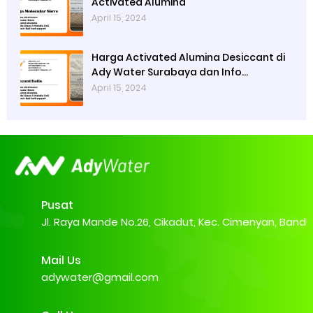
Activated Alumina
April 15, 2024
Harga Activated Alumina Desiccant di
Ady Water Surabaya dan Info
Pembelian
April 15, 2024
Pusat
Jl. Raya Mande No.26, Cikadut, Kec. Cimenyan, Band
Mail Us
adywater@gmail.com