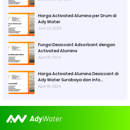
Harga Activated Alumina per Drum di
Ady Water
Juni 24, 2024
Fungsi Desiccant Adsorbant dengan
Activated Alumina
April 15, 2024
Harga Activated Alumina Desiccant di
Ady Water Surabaya dan Info
Pembelian
April 15, 2024