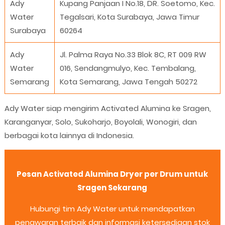
Ady
Kupang Panjaan I No.18, DR. Soetomo, Kec.
Water
Tegalsari, Kota Surabaya, Jawa Timur
Surabaya
60264
Ady
Jl. Palma Raya No.33 Blok 8C, RT 009 RW
Water
016, Sendangmulyo, Kec. Tembalang,
Semarang
Kota Semarang, Jawa Tengah 50272
Ady Water siap mengirim Activated Alumina ke Sragen,
Karanganyar, Solo, Sukoharjo, Boyolali, Wonogiri, dan
berbagai kota lainnya di Indonesia.
Pesan Activated Alumina Dryer per Drum untuk
Sragen Sekarang
Hubungi tim Ady Water untuk mendapatkan
penawaran terbaik dan informasi ketersediaan stok