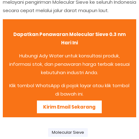
melayani pengiriman Molecular Sieve ke seluruh Indonesia
secara cepat melalui jalur darat maupun laut.
Dapatkan Penawaran Molecular Sieve 0.3 nm
Hari Ini
Hubungi Ady Water untuk konsultasi produk,
informasi stok, dan penawaran harga terbaik sesuai
kebutuhan industri Anda.
Klik tombol WhatsApp di pojok layar atau klik tombol
di bawah ini.
Kirim Email Sekarang
Molecular Sieve