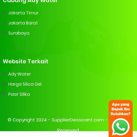
Cabang Ady Water
Jakarta Timur
Jakarta Barat
Surabaya
Website Terkait
Ady Water
Harga Silica Gel
Pasir Silika
© Copyright 2024 -
SupplierDessicant.com
- All Rights
Reserved.