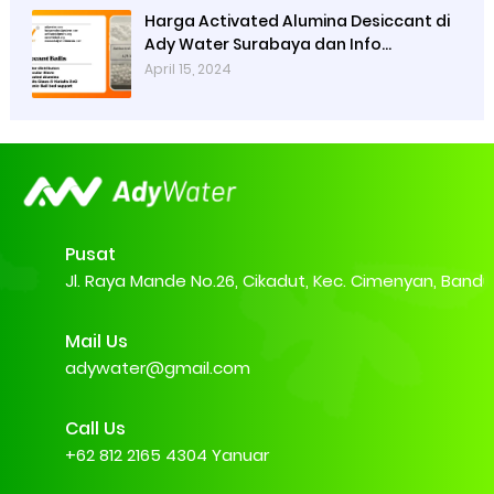
Harga Activated Alumina Desiccant di
Ady Water Surabaya dan Info
Pembelian
April 15, 2024
Pusat
Jl. Raya Mande No.26, Cikadut, Kec. Cimenyan, Band
Mail Us
adywater@gmail.com
Call Us
+62 812 2165 4304 Yanuar